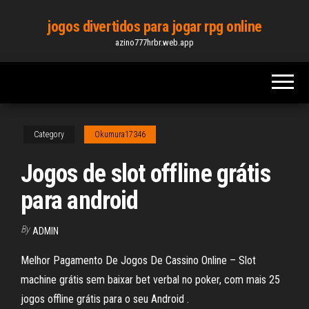
Skip
jogos divertidos para jogar rpg online
to
azino777hrbr.web.app
the
content
Category
Okumura17346
Jogos de slot offline grátis
para android
By
ADMIN
Melhor Pagamento De Jogos De Cassino Online – Slot
machine grátis sem baixar bet verbal no poker, com mais 25
jogos offline grátis para o seu Android .