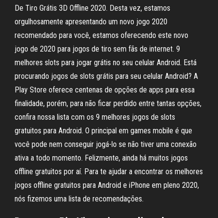
De Tiro Grátis 3D Offline 2020. Desta vez, estamos
orgulhosamente apresentando um novo jogo 2020
recomendado para você, estamos oferecendo este novo
jogo de 2020 para jogos de tiro sem fãs de internet. 9
melhores slots para jogar grátis no seu celular Android. Está
procurando jogos de slots grátis para seu celular Android? A
Play Store oferece centenas de opções de apps para essa
finalidade, porém, para não ficar perdido entre tantas opções,
confira nossa lista com os 9 melhores jogos de slots
gratuitos para Android. O principal em games mobile é que
você pode nem conseguir jogá-lo se não tiver uma conexão
ativa a todo momento. Felizmente, ainda há muitos jogos
offline gratuitos por aí. Para te ajudar a encontrar os melhores
jogos offline gratuitos para Android e iPhone em pleno 2020,
nós fizemos uma lista de recomendações.