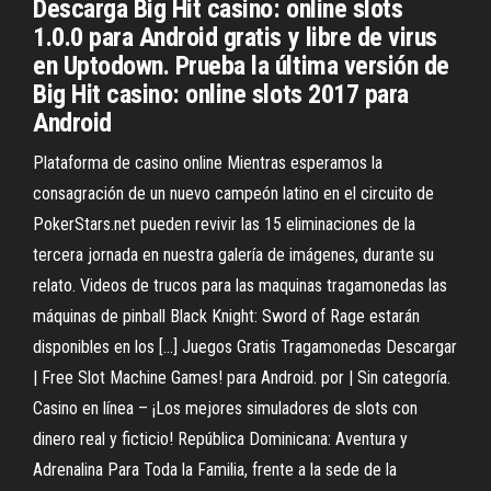
Descarga Big Hit casino: online slots
1.0.0 para Android gratis y libre de virus
en Uptodown. Prueba la última versión de
Big Hit casino: online slots 2017 para
Android
Plataforma de casino online Mientras esperamos la
consagración de un nuevo campeón latino en el circuito de
PokerStars.net pueden revivir las 15 eliminaciones de la
tercera jornada en nuestra galería de imágenes, durante su
relato. Videos de trucos para las maquinas tragamonedas las
máquinas de pinball Black Knight: Sword of Rage estarán
disponibles en los […] Juegos Gratis Tragamonedas Descargar
| Free Slot Machine Games! para Android. por | Sin categoría.
Casino en línea – ¡Los mejores simuladores de slots con
dinero real y ficticio! República Dominicana: Aventura y
Adrenalina Para Toda la Familia, frente a la sede de la