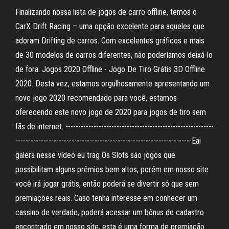
Finalizando nossa lista de jogos de carro offline, temos o
CarX Drift Racing – uma opção excelente para aqueles que
adoram Drifting de carros. Com excelentes gráficos e mais
de 30 modelos de carros diferentes, não poderíamos deixá-lo
de fora. Jogos 2020 Offline - Jogo De Tiro Grátis 3D Offline
2020. Desta vez, estamos orgulhosamente apresentando um
novo jogo 2020 recomendado para você, estamos
oferecendo este novo jogo de 2020 para jogos de tiro sem
fãs de internet. ----------------------------------------------------------
---------------------------------------------------------------------Eai
galera nesse vídeo eu trag Os Slots são jogos que
possibilitam alguns prêmios bem altos, porém em nosso site
você irá jogar grátis, então poderá se divertir só que sem
premiações reais. Caso tenha interesse em conhecer um
cassino de verdade, poderá acessar um bônus de cadastro
encontrado em nosso site, esta é uma forma de premiação