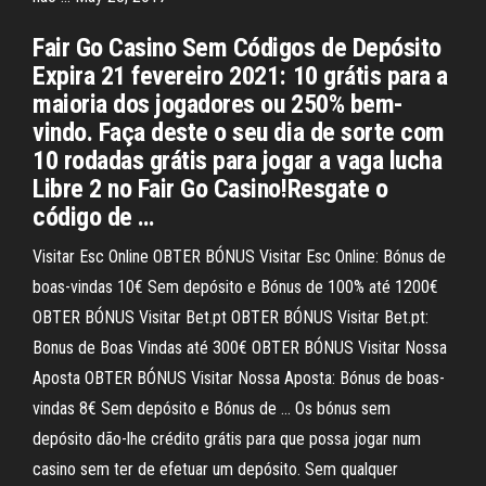
Fair Go Casino Sem Códigos de Depósito
Expira 21 fevereiro 2021: 10 grátis para a
maioria dos jogadores ou 250% bem-
vindo. Faça deste o seu dia de sorte com
10 rodadas grátis para jogar a vaga lucha
Libre 2 no Fair Go Casino!Resgate o
código de …
Visitar Esc Online OBTER BÓNUS Visitar Esc Online: Bónus de
boas-vindas 10€ Sem depósito e Bónus de 100% até 1200€
OBTER BÓNUS Visitar Bet.pt OBTER BÓNUS Visitar Bet.pt:
Bonus de Boas Vindas até 300€ OBTER BÓNUS Visitar Nossa
Aposta OBTER BÓNUS Visitar Nossa Aposta: Bónus de boas-
vindas 8€ Sem depósito e Bónus de … Os bónus sem
depósito dão-lhe crédito grátis para que possa jogar num
casino sem ter de efetuar um depósito. Sem qualquer