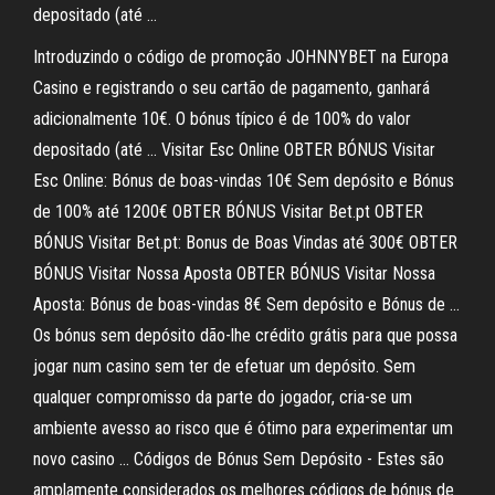
depositado (até …
Introduzindo o código de promoção JOHNNYBET na Europa
Casino e registrando o seu cartão de pagamento, ganhará
adicionalmente 10€. O bónus típico é de 100% do valor
depositado (até … Visitar Esc Online OBTER BÓNUS Visitar
Esc Online: Bónus de boas-vindas 10€ Sem depósito e Bónus
de 100% até 1200€ OBTER BÓNUS Visitar Bet.pt OBTER
BÓNUS Visitar Bet.pt: Bonus de Boas Vindas até 300€ OBTER
BÓNUS Visitar Nossa Aposta OBTER BÓNUS Visitar Nossa
Aposta: Bónus de boas-vindas 8€ Sem depósito e Bónus de …
Os bónus sem depósito dão-lhe crédito grátis para que possa
jogar num casino sem ter de efetuar um depósito. Sem
qualquer compromisso da parte do jogador, cria-se um
ambiente avesso ao risco que é ótimo para experimentar um
novo casino … Códigos de Bónus Sem Depósito - Estes são
amplamente considerados os melhores códigos de bónus de