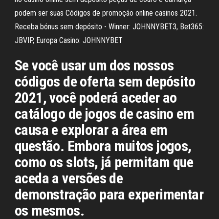
podem ser suas Códigos de promoção online casinos 2021.
Receba bónus sem depósito - Winner: JOHNNYBET3, Bet365:
JBVIP, Europa Casino: JOHNNYBET
Se você usar um dos nossos
códigos de oferta sem depósito
2021, você poderá aceder ao
catálogo de jogos de casino em
causa e explorar a área em
questão. Embora muitos jogos,
como os slots, já permitam que
aceda a versões de
demonstração para experimentar
os mesmos.