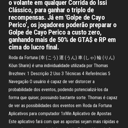
o volante em qualquer Corrida do Issi
Clássico, para ganhar o triplo de
recompensas. Já em ‘Golpe de Cayo
Perico’, os jogadores poderão preparar o
Golpe de Cayo Perico a custo zero,
ganhando mais de 50% de GTA$ e RP em
cima do lucro final.
Roda da Fortuna (幸 (こう) 運 (うん) 車 (しゃ) 輪 (りん)
Kōun Sharin) é uma individualidade utilizada por Thomas
Brezhnev. 1 Descrição 2 Uso 3 Técnicas 4 Referências 5
Navegação O usuário é capaz de ver distorcer a
probabilidade dos eventos, podendo potencializá-los da
forma que quiser, possuindo bastante sorte. Thomas é capaz
de ver as possibilidades dos eventos em Roda da Fortuna
Aplicativos para computador 1xWin Aplicativo de Apostas
Este aplicativo fará com que as apostas sejam mais rápidas e