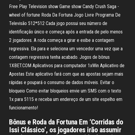
Free Play Television show Game show Candy Crush Saga -
wheel of fortune Roda Da Fortuna Jogo Livre Programa De
Televisão 512*512 Cada jogo possui seu número de
identificação único e começa após a entrada de pelo menos
2 jogadores. A roda começa a girar e exibe a contagem
regressiva. Ela para e seleciona um vencedor uma vez que a
contagem regressiva tenha acabado. Jogos de bônus
1XBET.COM Aplicativos para computador 1xWin Aplicativo de
Apostas Este aplicativo fará com que as apostas sejam mais
rápidas e poupará o consumo de dados móveis. Evitar o
bloqueio Como evitar bloqueios envie um SMS com o texto
1x para 5115 e receba um endereço de um site espelho em
funcionamento!
Bônus e Roda da Fortuna Em ‘Corridas do
Issi Clássico’, os jogadores irão assumir