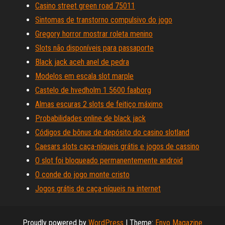
Casino street green road 75011
Sintomas de transtorno compulsivo do jogo
Gregory horror mostrar roleta menino
Slots não disponíveis para passaporte
Black jack aceh anel de pedra
Modelos em escala slot marple
Castelo de hvedholm 1 5600 faaborg
Almas escuras 2 slots de feitiço máximo
Probabilidades online de black jack
Códigos de bônus de depósito do casino slotland
Caesars slots caça-níqueis grátis e jogos de cassino
O slot foi bloqueado permanentemente android
O conde do jogo monte cristo
Jogos grátis de caça-níqueis na internet
Proudly powered by
WordPress
|
Theme:
Envo Magazine