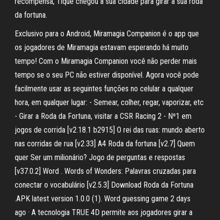
recompensa, Tique chegou à sua cidade para girar a sua roda
da fortuna.
Exclusivo para o Android, Miramagia Companion é o app que
os jogadores de Miramagia estavam esperando há muito
tempo! Com o Miramagia Companion você não perder mais
tempo se o seu PC não estiver disponível. Agora você pode
facilmente usar as seguintes funções no celular a qualquer
hora, em qualquer lugar: - Semear, colher, regar, vaporizar, etc
- Girar a Roda da Fortuna, visitar a CSR Racing 2 - Nº1 em
jogos de corrida [v2.18.1 b2915] O rei das ruas: mundo aberto
nas corridas de rua [v2.33] A4 Roda da fortuna [v2.7] Quem
quer Ser um milionário? Jogo de perguntas e respostas
[v37.0.2] Word . Words of Wonders: Palavras cruzadas para
conectar o vocabulário [v2.5.3] Download Roda da Fortuna
.APK latest version 1.0.0 (1). Word guessing game 2 days
ago · A tecnologia TRUE 4D permite aos jogadores girar a